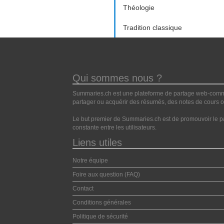
Théologie
Tradition classique
Qui sommes nous ?
Summaries.ch est une plateforme de partage web-commun
partager ou acquérir des résumés, des notes de cours ou
Le but premier de Summaries.ch est de promouvoir le pa
constante entre les utilisateurs.
Liens utiles
Notre équipe
Foire aux question (FAQ)
Contact
Conditions générales
Politique de sécurité