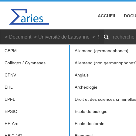
ACCUEIL
DOC
Document
Université de Lausanne
Sciences du spor
CEPM
Allemand (germanophones)
Collèges / Gymnases
Allemand (non germanophones
CPNV
Anglais
EHL
Archéologie
EPFL
Droit et des sciences criminelle
EPSIC
Ecole de biologie
HE-Arc
Ecole doctorale
HEIG-VD
Espagnol