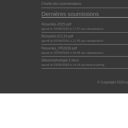
Charte des commentaires
Dernières soumissions
Résumés-2025.pdf
ajouté le 05/08/2026 à 17:07 par claraabuteux
Résumés-ICC25.pdf
ajouté le 05/08/2026 à 17:05 par claraabuteux
Résumés_PR2026.pdf
ajouté le 05/08/2026 à 16:58 par claraabuteux
Géomorphologie 2.docx
ajouté le 03/08/2026 à 14:18 par keep-pushing
© Copyright 2026 pa