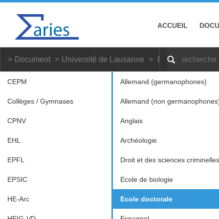
ACCUEIL
DOC
Document
Université de Lausanne
Ecole doctorale
CEPM
Allemand (germanophones)
Collèges / Gymnases
Allemand (non germanophones
CPNV
Anglais
EHL
Archéologie
EPFL
Droit et des sciences criminelle
EPSIC
Ecole de biologie
HE-Arc
Ecole doctorale
HEIG-VD
Espagnol