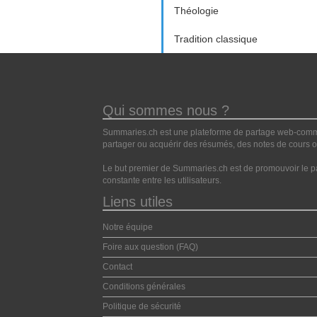
Théologie
Tradition classique
Qui sommes nous ?
Summaries.ch est une plateforme de partage web-commun
partager ou acquérir des résumés, des notes de cours ou
Le but premier de Summaries.ch est de promouvoir le pa
constante entre les utilisateurs.
Liens utiles
Notre équipe
Foire aux question (FAQ)
Contact
Conditions générales
Politique de sécurité