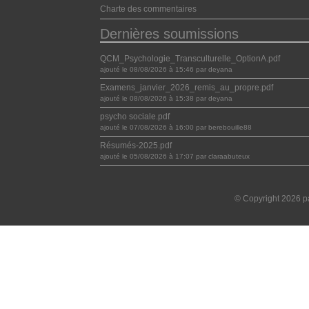
Charte des commentaires
Dernières soumissions
QCM_Psychologie_Transculturelle_OptionA.pdf
ajouté le 08/08/2026 à 15:46 par deyana
Examens_janvier_2026_remis_au_propre.pdf
ajouté le 08/08/2026 à 15:38 par deyana
psycho sociale.pdf
ajouté le 07/08/2026 à 16:00 par berebouille88
Résumés-2025.pdf
ajouté le 05/08/2026 à 17:07 par claraabuteux
© Copyright 2026 pa