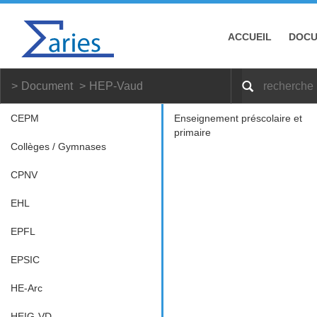
ACCUEIL
DOC
Document
HEP-Vaud
CEPM
Enseignement préscolaire et
primaire
Collèges / Gymnases
CPNV
EHL
EPFL
EPSIC
HE-Arc
HEIG-VD