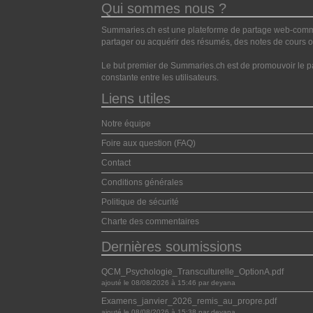
Qui sommes nous ?
Summaries.ch est une plateforme de partage web-commun
partager ou acquérir des résumés, des notes de cours ou
Le but premier de Summaries.ch est de promouvoir le pa
constante entre les utilisateurs.
Liens utiles
Notre équipe
Foire aux question (FAQ)
Contact
Conditions générales
Politique de sécurité
Charte des commentaires
Dernières soumissions
QCM_Psychologie_Transculturelle_OptionA.pdf
ajouté le 08/08/2026 à 15:46 par deyana
Examens_janvier_2026_remis_au_propre.pdf
ajouté le 08/08/2026 à 15:38 par deyana