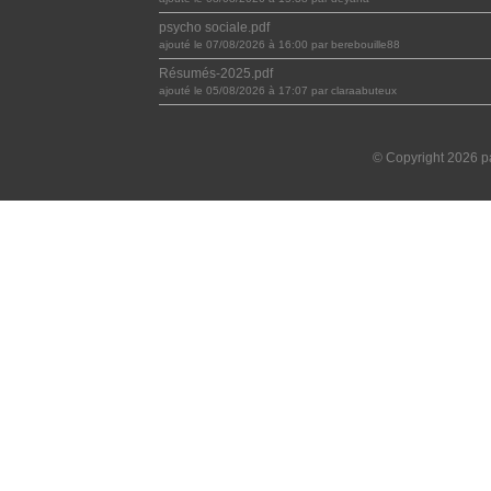
psycho sociale.pdf
ajouté le 07/08/2026 à 16:00 par berebouille88
Résumés-2025.pdf
ajouté le 05/08/2026 à 17:07 par claraabuteux
© Copyright 2026 pa