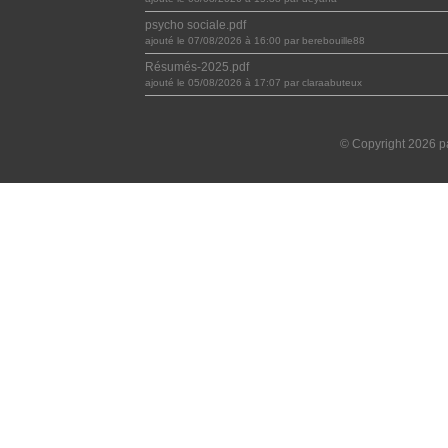
psycho sociale.pdf
ajouté le 07/08/2026 à 16:00 par berebouille88
Résumés-2025.pdf
ajouté le 05/08/2026 à 17:07 par claraabuteux
© Copyright 2026 pa