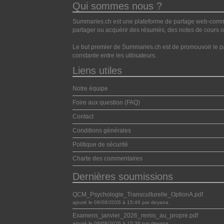
Qui sommes nous ?
Summaries.ch est une plateforme de partage web-commun
partager ou acquérir des résumés, des notes de cours ou
Le but premier de Summaries.ch est de promouvoir le pa
constante entre les utilisateurs.
Liens utiles
Notre équipe
Foire aux question (FAQ)
Contact
Conditions générales
Politique de sécurité
Charte des commentaires
Dernières soumissions
QCM_Psychologie_Transculturelle_OptionA.pdf
ajouté le 08/08/2026 à 15:46 par deyana
Examens_janvier_2026_remis_au_propre.pdf
ajouté le 08/08/2026 à 15:38 par deyana