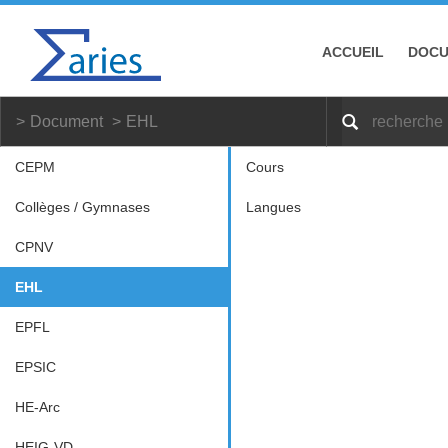
ACCUEIL
DOC
Document
EHL
CEPM
Cours
Collèges / Gymnases
Langues
CPNV
EHL
EPFL
EPSIC
HE-Arc
HEIG-VD