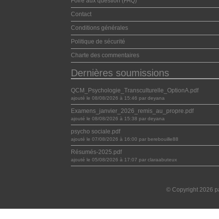
Foire aux question (FAQ)
Contact
Conditions générales
Politique de sécurité
Charte des commentaires
Dernières soumissions
QCM_Psychologie_Transculturelle_OptionA.pdf
ajouté le 08/08/2026 à 15:46 par deyana
Examens_janvier_2026_remis_au_propre.pdf
ajouté le 08/08/2026 à 15:38 par deyana
psycho sociale.pdf
ajouté le 07/08/2026 à 16:00 par berebouille88
Résumés-2025.pdf
ajouté le 05/08/2026 à 17:07 par claraabuteux
© Copyright 2026 pa