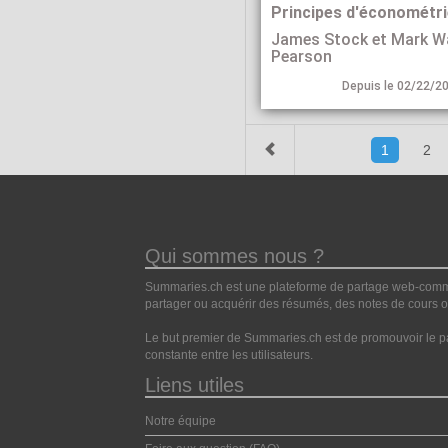
Principes d'économétri
James Stock et Mark W
Pearson
Depuis le 02/22/20
1
2
Qui sommes nous ?
Summaries.ch est une plateforme de partage web-commun
partager ou acquérir des résumés, des notes de cours ou
Le but premier de Summaries.ch est de promouvoir le pa
constante entre les utilisateurs.
Liens utiles
Notre équipe