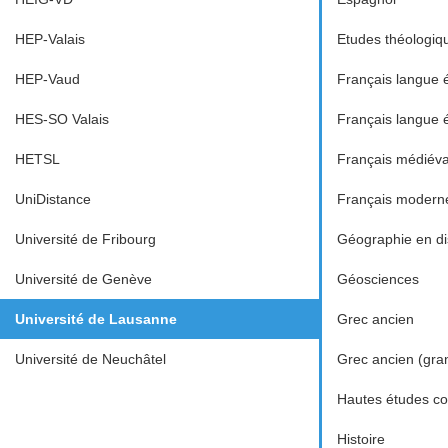
HEP-Valais
Etudes théologiq
HEP-Vaud
Français langue 
HES-SO Valais
Français langue 
HETSL
Français médiéva
UniDistance
Français modern
Université de Fribourg
Géographie en dis
Université de Genève
Géosciences
Université de Lausanne
Grec ancien
Université de Neuchâtel
Grec ancien (gra
Hautes études c
Histoire