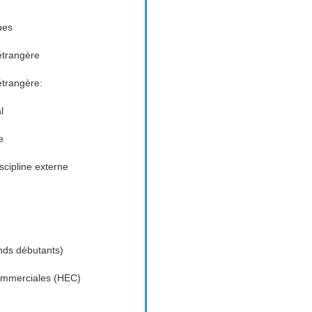
ues
étrangère
étrangère:
l
e
cipline externe
nds débutants)
ommerciales (HEC)