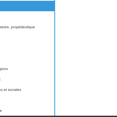
toire, propédeutique
gions
t
es et sociales
ue