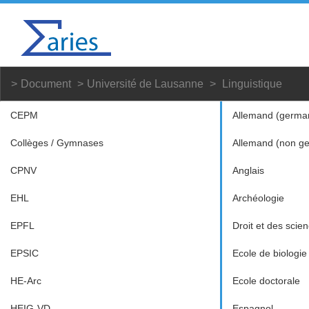
Document
Université de Lausanne
Linguistique
CEPM
Allemand (germa
Collèges / Gymnases
Allemand (non g
CPNV
Anglais
EHL
Archéologie
EPFL
Droit et des scien
EPSIC
Ecole de biologie
HE-Arc
Ecole doctorale
HEIG-VD
Espagnol