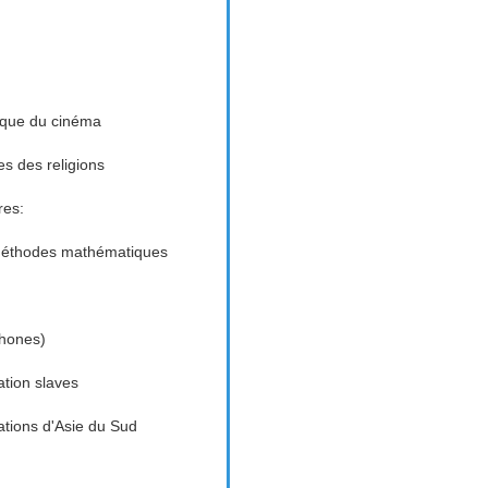
tique du cinéma
es des religions
res:
 méthodes mathématiques
phones)
ation slaves
sations d'Asie du Sud