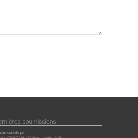
ernières soumissions
cho sociale.pdf
uté le 07/08/2026 à 16:00 par berebouille88