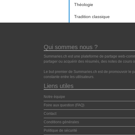
Théologie
Tradition classique
Qui sommes nous ?
Summaries.ch est une plateforme de partage web-commun
partager ou acquérir des résumés, des notes de cours ou
Le but premier de Summaries.ch est de promouvoir le pa
constante entre les utilisateurs.
Liens utiles
Notre équipe
Foire aux question (FAQ)
Contact
Conditions générales
Politique de sécurité