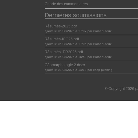
Charte des commentaires
Dernières soumissions
Résumés-2025.pdf
ajouté le 05/08/2026 à 17:07 par claraabuteux
Résumés-ICC25.pdf
ajouté le 05/08/2026 à 17:05 par claraabuteux
Résumés_PR2026.pdf
ajouté le 05/08/2026 à 16:58 par claraabuteux
Géomorphologie 2.docx
ajouté le 03/08/2026 à 14:18 par keep-pushing
© Copyright 2026 pa