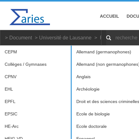
ACCUEIL
DOC
Document
Université de Lausanne
Français langue é
CEPM
Allemand (germanophones)
Collèges / Gymnases
Allemand (non germanophones
CPNV
Anglais
EHL
Archéologie
EPFL
Droit et des sciences criminelle
EPSIC
Ecole de biologie
HE-Arc
Ecole doctorale
HEIG-VD
Espagnol