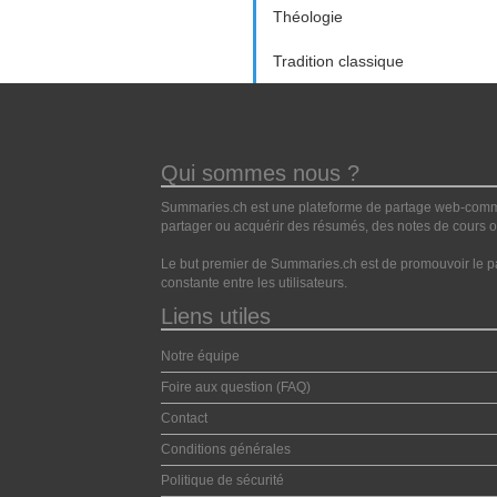
Théologie
Tradition classique
Qui sommes nous ?
Summaries.ch est une plateforme de partage web-commun
partager ou acquérir des résumés, des notes de cours ou
Le but premier de Summaries.ch est de promouvoir le pa
constante entre les utilisateurs.
Liens utiles
Notre équipe
Foire aux question (FAQ)
Contact
Conditions générales
Politique de sécurité