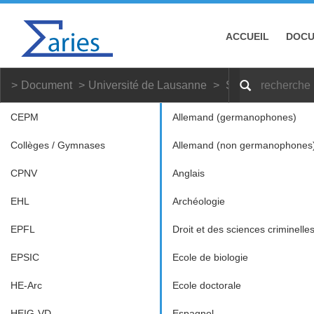
ACCUEIL
DOC
Document
Université de Lausanne
Sciences du spor
CEPM
Allemand (germanophones)
Collèges / Gymnases
Allemand (non germanophones
CPNV
Anglais
EHL
Archéologie
EPFL
Droit et des sciences criminelle
EPSIC
Ecole de biologie
HE-Arc
Ecole doctorale
HEIG-VD
Espagnol