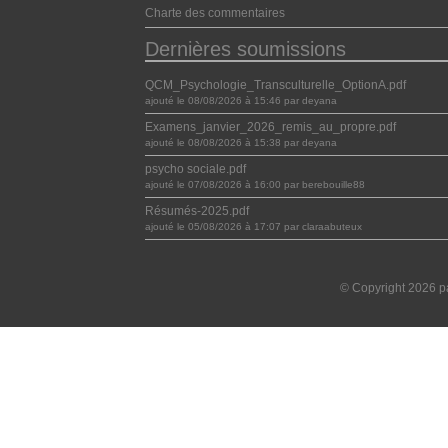
Charte des commentaires
Dernières soumissions
QCM_Psychologie_Transculturelle_OptionA.pdf
ajouté le 08/08/2026 à 15:46 par deyana
Examens_janvier_2026_remis_au_propre.pdf
ajouté le 08/08/2026 à 15:38 par deyana
psycho sociale.pdf
ajouté le 07/08/2026 à 16:00 par berebouille88
Résumés-2025.pdf
ajouté le 05/08/2026 à 17:07 par claraabuteux
© Copyright 2026 pa