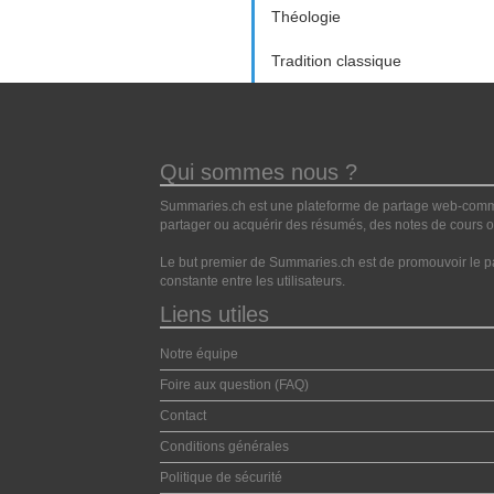
Théologie
Tradition classique
Qui sommes nous ?
Summaries.ch est une plateforme de partage web-commun
partager ou acquérir des résumés, des notes de cours ou
Le but premier de Summaries.ch est de promouvoir le pa
constante entre les utilisateurs.
Liens utiles
Notre équipe
Foire aux question (FAQ)
Contact
Conditions générales
Politique de sécurité