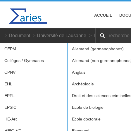
ACCUEIL
DOC
Document
Université de Lausanne
Psychologie
CEPM
Allemand (germanophones)
Collèges / Gymnases
Allemand (non germanophones
CPNV
Anglais
EHL
Archéologie
EPFL
Droit et des sciences criminelle
EPSIC
Ecole de biologie
HE-Arc
Ecole doctorale
HEIG-VD
Espagnol