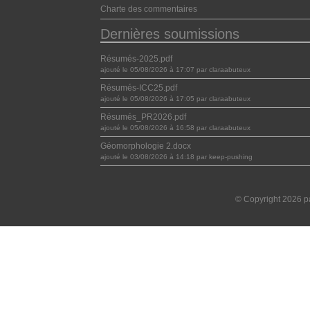
Charte des commentaires
Dernières soumissions
Résumés-2025.pdf
ajouté le 05/08/2026 à 17:07 par claraabuteux
Résumés-ICC25.pdf
ajouté le 05/08/2026 à 17:05 par claraabuteux
Résumés_PR2026.pdf
ajouté le 05/08/2026 à 16:58 par claraabuteux
Géomorphologie 2.docx
ajouté le 03/08/2026 à 14:18 par keep-pushing
© Copyright 2026 pa