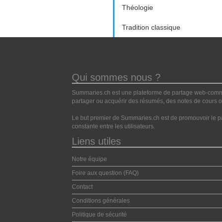
Théologie
Tradition classique
Qui sommes nous ?
Summaries.ch est une plateforme de partage web-commun
partager ou acquérir des résumés, des notes de cours ou
Le but premier de Summaries.ch est de promouvoir le pa
constante entre les utilisateurs.
Liens utiles
Notre équipe
Foire aux question (FAQ)
Contact
Conditions générales
Politique de sécurité