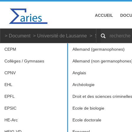
ACCUEIL
DOC
Document
Université de Lausanne
Sciences du spor
CEPM
Allemand (germanophones)
Collèges / Gymnases
Allemand (non germanophones
CPNV
Anglais
EHL
Archéologie
EPFL
Droit et des sciences criminelle
EPSIC
Ecole de biologie
HE-Arc
Ecole doctorale
HEIG-VD
Espagnol