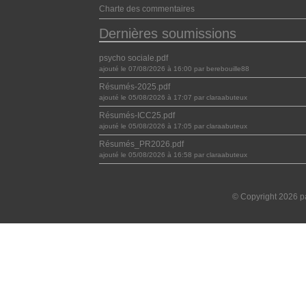
Charte des commentaires
Dernières soumissions
psycho sociale.pdf
ajouté le 07/08/2026 à 16:00 par berebouille88
Résumés-2025.pdf
ajouté le 05/08/2026 à 17:07 par claraabuteux
Résumés-ICC25.pdf
ajouté le 05/08/2026 à 17:05 par claraabuteux
Résumés_PR2026.pdf
ajouté le 05/08/2026 à 16:58 par claraabuteux
© Copyright 2026 pa