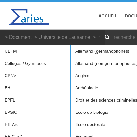
ACCUEIL
DOC
Document
Université de Lausanne
Hors branche lettr
CEPM
Allemand (germanophones)
Collèges / Gymnases
Allemand (non germanophones
CPNV
Anglais
EHL
Archéologie
EPFL
Droit et des sciences criminelle
EPSIC
Ecole de biologie
HE-Arc
Ecole doctorale
HEIG-VD
Espagnol