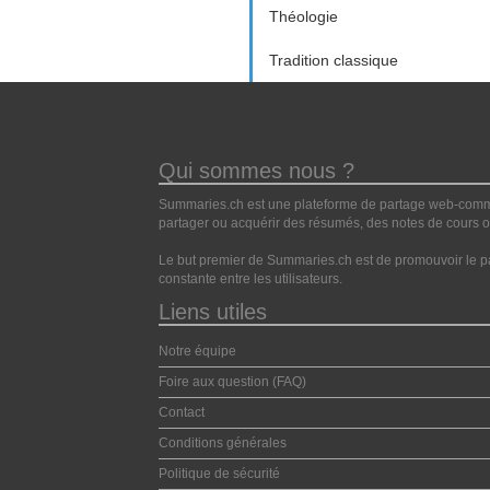
Théologie
Tradition classique
Qui sommes nous ?
Summaries.ch est une plateforme de partage web-commun
partager ou acquérir des résumés, des notes de cours ou
Le but premier de Summaries.ch est de promouvoir le pa
constante entre les utilisateurs.
Liens utiles
Notre équipe
Foire aux question (FAQ)
Contact
Conditions générales
Politique de sécurité