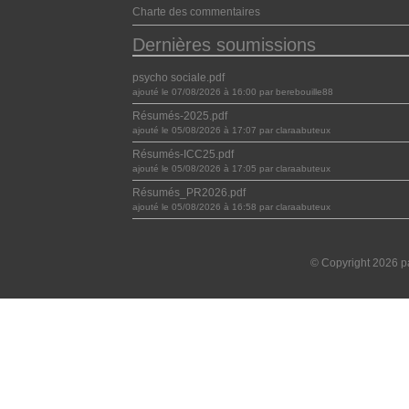
Charte des commentaires
Dernières soumissions
psycho sociale.pdf
ajouté le 07/08/2026 à 16:00 par berebouille88
Résumés-2025.pdf
ajouté le 05/08/2026 à 17:07 par claraabuteux
Résumés-ICC25.pdf
ajouté le 05/08/2026 à 17:05 par claraabuteux
Résumés_PR2026.pdf
ajouté le 05/08/2026 à 16:58 par claraabuteux
© Copyright 2026 pa