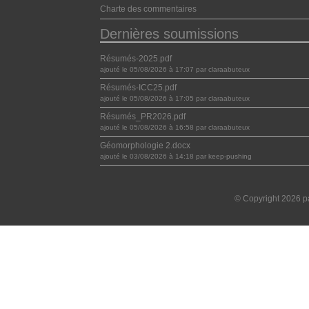
Charte des commentaires
Dernières soumissions
Résumés-2025.pdf
ajouté le 05/08/2026 à 17:07 par claraabuteux
Résumés-ICC25.pdf
ajouté le 05/08/2026 à 17:05 par claraabuteux
Résumés_PR2026.pdf
ajouté le 05/08/2026 à 16:58 par claraabuteux
Géomorphologie 2.docx
ajouté le 03/08/2026 à 14:18 par keep-pushing
© Copyright 2026 pa