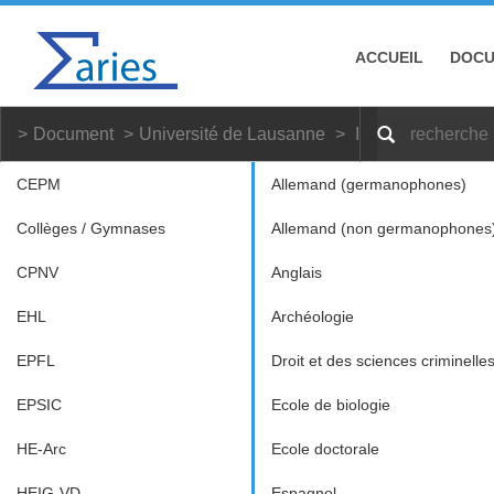
ACCUEIL
DOC
Document
Université de Lausanne
Informatique et 
CEPM
Allemand (germanophones)
Collèges / Gymnases
Allemand (non germanophones
CPNV
Anglais
EHL
Archéologie
EPFL
Droit et des sciences criminelle
EPSIC
Ecole de biologie
HE-Arc
Ecole doctorale
HEIG-VD
Espagnol