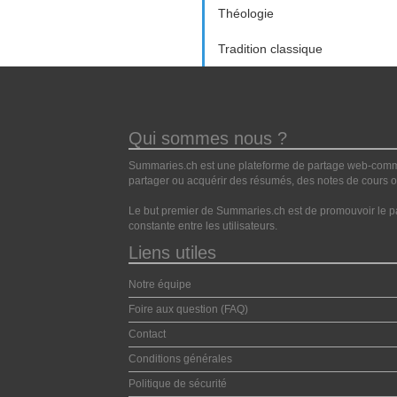
Théologie
Tradition classique
Qui sommes nous ?
Summaries.ch est une plateforme de partage web-commun
partager ou acquérir des résumés, des notes de cours ou
Le but premier de Summaries.ch est de promouvoir le pa
constante entre les utilisateurs.
Liens utiles
Notre équipe
Foire aux question (FAQ)
Contact
Conditions générales
Politique de sécurité