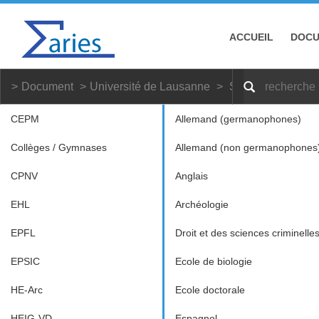
ACCUEIL
DOC
Document
Université de Lausanne
Sciences du spor
CEPM
Allemand (germanophones)
Collèges / Gymnases
Allemand (non germanophones
CPNV
Anglais
EHL
Archéologie
EPFL
Droit et des sciences criminelle
EPSIC
Ecole de biologie
HE-Arc
Ecole doctorale
HEIG-VD
Espagnol