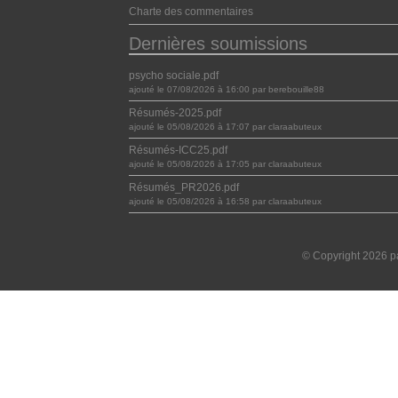
Charte des commentaires
Dernières soumissions
psycho sociale.pdf
ajouté le 07/08/2026 à 16:00 par berebouille88
Résumés-2025.pdf
ajouté le 05/08/2026 à 17:07 par claraabuteux
Résumés-ICC25.pdf
ajouté le 05/08/2026 à 17:05 par claraabuteux
Résumés_PR2026.pdf
ajouté le 05/08/2026 à 16:58 par claraabuteux
© Copyright 2026 pa