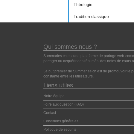
Théologie
Tradition classique
Qui sommes nous ?
Summaries.ch est une plateforme de partage web-commun
partager ou acquérir des résumés, des notes de cours ou
Le but premier de Summaries.ch est de promouvoir le pa
constante entre les utilisateurs.
Liens utiles
Notre équipe
Foire aux question (FAQ)
Contact
Conditions générales
Politique de sécurité