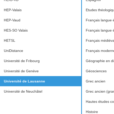
HEP-Valais
Etudes théologiq
HEP-Vaud
Français langue 
HES-SO Valais
Français langue 
HETSL
Français médiéva
UniDistance
Français modern
Université de Fribourg
Géographie en dis
Université de Genève
Géosciences
Université de Lausanne
Grec ancien
Université de Neuchâtel
Grec ancien (gra
Hautes études c
Histoire