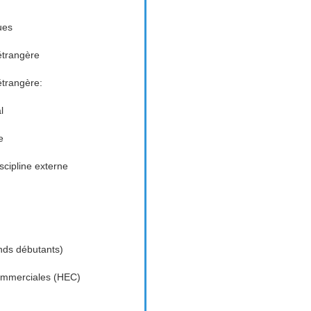
ues
étrangère
étrangère:
l
e
cipline externe
nds débutants)
ommerciales (HEC)