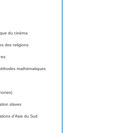
tique du cinéma
es des religions
res:
 méthodes mathématiques
phones)
ation slaves
sations d'Asie du Sud