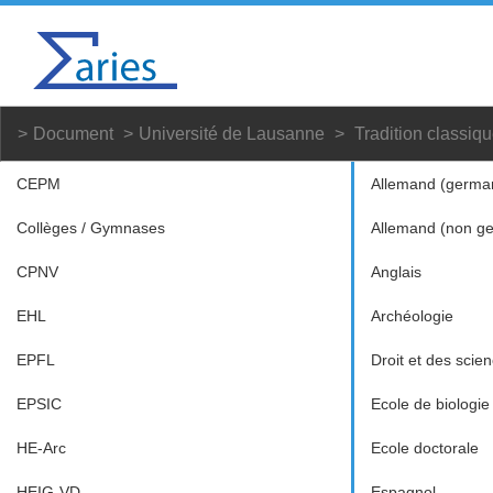
Document
Université de Lausanne
Tradition classiq
CEPM
Allemand (germa
Collèges / Gymnases
Allemand (non g
CPNV
Anglais
EHL
Archéologie
EPFL
Droit et des scien
EPSIC
Ecole de biologie
HE-Arc
Ecole doctorale
HEIG-VD
Espagnol