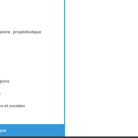
toire, propédeutique
gions
t
es et sociales
que