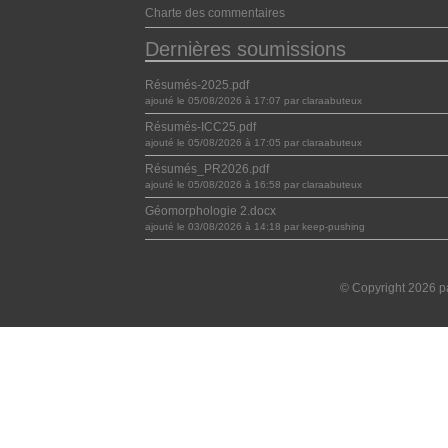
Charte des commentaires
Dernières soumissions
Résumés-2025.pdf
ajouté le 05/08/2026 à 17:07 par claraabuteux
Résumés-ICC25.pdf
ajouté le 05/08/2026 à 17:05 par claraabuteux
Résumés_PR2026.pdf
ajouté le 05/08/2026 à 16:58 par claraabuteux
Géomorphologie 2.docx
ajouté le 03/08/2026 à 14:18 par keep-pushing
© Copyright 2026 pa