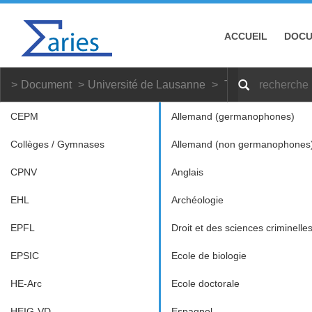
ACCUEIL
DOC
Document
Université de Lausanne
Tradition classiq
CEPM
Allemand (germanophones)
Collèges / Gymnases
Allemand (non germanophones
CPNV
Anglais
EHL
Archéologie
EPFL
Droit et des sciences criminelle
EPSIC
Ecole de biologie
HE-Arc
Ecole doctorale
HEIG-VD
Espagnol