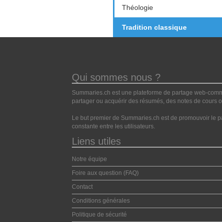
Théologie
Tradition classique
Qui sommes nous ?
Summaries.ch est une plateforme de partage web-commun
partager ou acquérir des résumés, des notes de cours ou
Le but premier de Summaries.ch est de promouvoir le pa
constante entre les utilisateurs.
Liens utiles
Notre équipe
Foire aux question (FAQ)
Contact
Conditions générales
Politique de sécurité