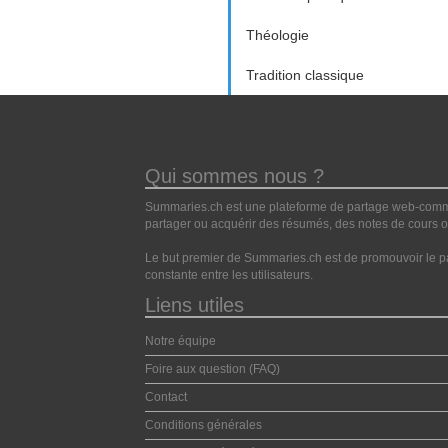
Théologie
Tradition classique
Qui sommes nous ?
Summaries.ch est une plateforme de partage web-commun
partager ou acquérir des résumés, des notes de cours ou
Le but premier de Summaries.ch est de promouvoir le pa
constante entre les utilisateurs.
Liens utiles
Notre équipe
Foire aux question (FAQ)
Contact
Conditions générales