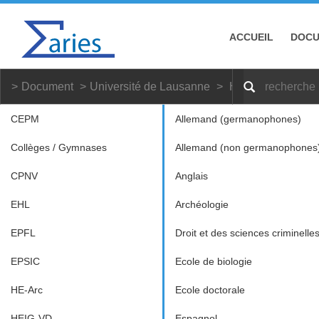
ACCUEIL
DOC
Document
Université de Lausanne
Histoire et esthé
CEPM
Allemand (germanophones)
Collèges / Gymnases
Allemand (non germanophones
CPNV
Anglais
EHL
Archéologie
EPFL
Droit et des sciences criminelle
EPSIC
Ecole de biologie
HE-Arc
Ecole doctorale
HEIG-VD
Espagnol