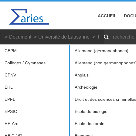
ACCUEIL
DOC
Document
Université de Lausanne
Histoire et esthé
CEPM
Allemand (germanophones)
Collèges / Gymnases
Allemand (non germanophones
CPNV
Anglais
EHL
Archéologie
EPFL
Droit et des sciences criminelle
EPSIC
Ecole de biologie
HE-Arc
Ecole doctorale
HEIG-VD
Espagnol