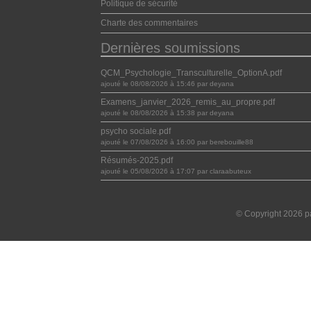
Politique de sécurité
Charte des commentaires
Dernières soumissions
QCM_Psychologie_Transculturelle_OptionA.pdf
ajouté le 08/08/2026 à 15:46 par deyana
Examens_janvier_2026_remis_au_propre.pdf
ajouté le 08/08/2026 à 15:38 par deyana
psycho sociale.pdf
ajouté le 07/08/2026 à 16:00 par berebouille88
Résumés-2025.pdf
ajouté le 05/08/2026 à 17:07 par claraabuteux
© Copyright 2026 pa