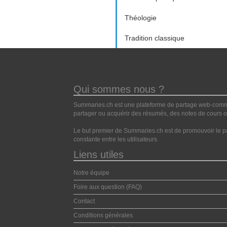
Théologie
Tradition classique
Qui sommes nous ?
Summaries.ch est une plateforme de partage web-commun
partager ou acquérir des résumés, des notes de cours ou
Le but premier de Summaries.ch est de promouvoir le pa
constante entre les utilisateurs.
Liens utiles
Notre équipe
Foire aux question (FAQ)
Contact
Conditions générales