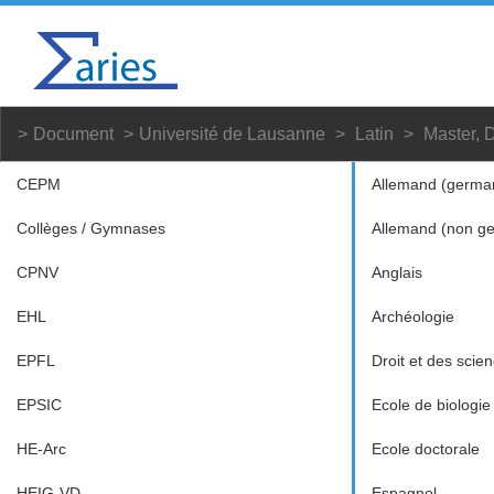
Document
Université de Lausanne
Latin
Master, D
CEPM
Allemand (germa
Collèges / Gymnases
Allemand (non g
CPNV
Anglais
EHL
Archéologie
EPFL
Droit et des scien
EPSIC
Ecole de biologie
HE-Arc
Ecole doctorale
HEIG-VD
Espagnol