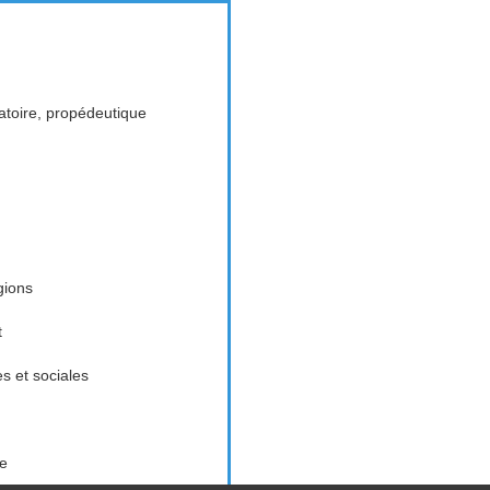
toire, propédeutique
gions
t
es et sociales
ue