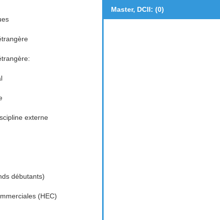
Master, DCII: (0)
ues
étrangère
étrangère:
l
e
cipline externe
nds débutants)
ommerciales (HEC)