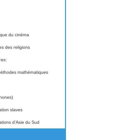
tique du cinéma
es des religions
res:
 méthodes mathématiques
phones)
ation slaves
sations d'Asie du Sud