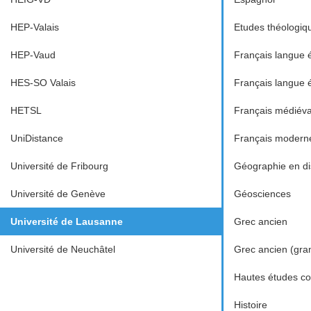
HEP-Valais
Etudes théologiq
HEP-Vaud
Français langue 
HES-SO Valais
Français langue 
HETSL
Français médiéva
UniDistance
Français modern
Université de Fribourg
Géographie en dis
Université de Genève
Géosciences
Université de Lausanne
Grec ancien
Université de Neuchâtel
Grec ancien (gra
Hautes études c
Histoire