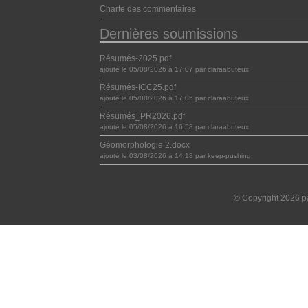
Charte des commentaires
Dernières soumissions
Résumés-2025.pdf
ajouté le 05/08/2026 à 17:07 par claraabuteux
Résumés-ICC25.pdf
ajouté le 05/08/2026 à 17:05 par claraabuteux
Résumés_PR2026.pdf
ajouté le 05/08/2026 à 16:58 par claraabuteux
Géomorphologie 2.docx
ajouté le 03/08/2026 à 14:18 par keep-pushing
© Copyright 2026 pa