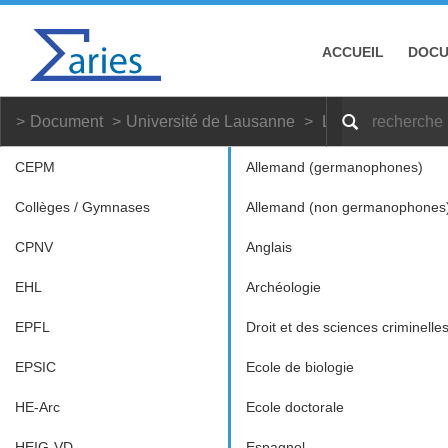
ACCUEIL
DOC
Document
Université de Lausanne
Latin
Bachelor
CEPM
Allemand (germanophones)
Collèges / Gymnases
Allemand (non germanophones
CPNV
Anglais
EHL
Archéologie
EPFL
Droit et des sciences criminelle
EPSIC
Ecole de biologie
HE-Arc
Ecole doctorale
HEIG-VD
Espagnol