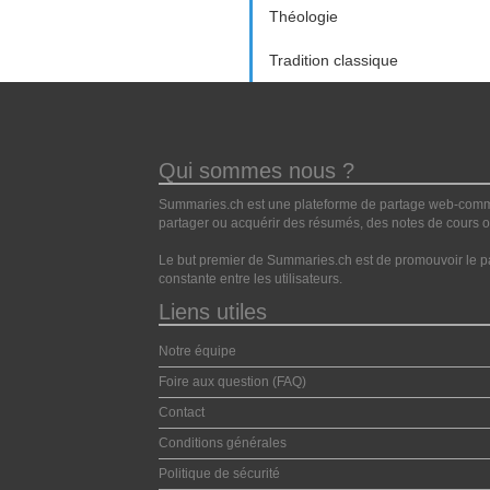
Théologie
Tradition classique
Qui sommes nous ?
Summaries.ch est une plateforme de partage web-commun
partager ou acquérir des résumés, des notes de cours ou
Le but premier de Summaries.ch est de promouvoir le pa
constante entre les utilisateurs.
Liens utiles
Notre équipe
Foire aux question (FAQ)
Contact
Conditions générales
Politique de sécurité