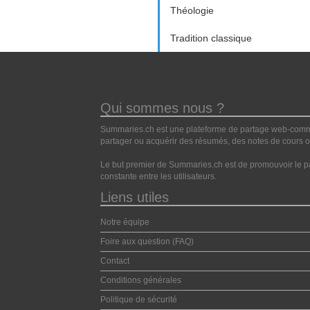
Théologie
Tradition classique
Qui sommes nous ?
Summaries.ch est une plateforme de partage web-commun
partager ou acquérir des résumés, des notes de cours ou
Le but premier de Summaries.ch est de promouvoir le pa
constante entre les utilisateurs.
Liens utiles
Notre équipe
Foire aux question (FAQ)
Contact
Conditions générales
Politique de sécurité