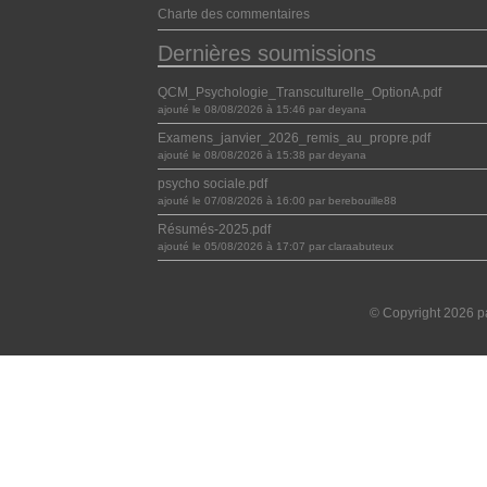
Charte des commentaires
Dernières soumissions
QCM_Psychologie_Transculturelle_OptionA.pdf
ajouté le 08/08/2026 à 15:46 par deyana
Examens_janvier_2026_remis_au_propre.pdf
ajouté le 08/08/2026 à 15:38 par deyana
psycho sociale.pdf
ajouté le 07/08/2026 à 16:00 par berebouille88
Résumés-2025.pdf
ajouté le 05/08/2026 à 17:07 par claraabuteux
© Copyright 2026 pa