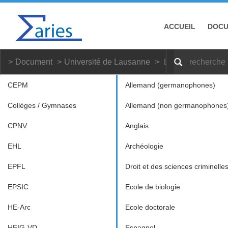
ACCUEIL
DOC
Document
Université de Lausanne
Latin
Master, 
CEPM
Allemand (germanophones)
Collèges / Gymnases
Allemand (non germanophones
CPNV
Anglais
EHL
Archéologie
EPFL
Droit et des sciences criminelle
EPSIC
Ecole de biologie
HE-Arc
Ecole doctorale
HEIG-VD
Espagnol