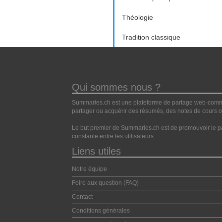
Théologie
Tradition classique
Qui sommes nous ?
Summaries.ch est une plateforme de partage web-commun
partager ou acquérir des résumés, des notes de cours ou
Le but premier de Summaries.ch est de promouvoir le pa
constante entre les utilisateurs.
Liens utiles
Notre équipe
Foire aux question (FAQ)
Contact
Conditions générales