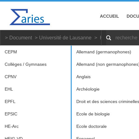
ACCUEIL
DOC
Document
Université de Lausanne
Histoire et scienc
CEPM
Allemand (germanophones)
Collèges / Gymnases
Allemand (non germanophones
CPNV
Anglais
EHL
Archéologie
EPFL
Droit et des sciences criminelle
EPSIC
Ecole de biologie
HE-Arc
Ecole doctorale
HEIG-VD
Espagnol