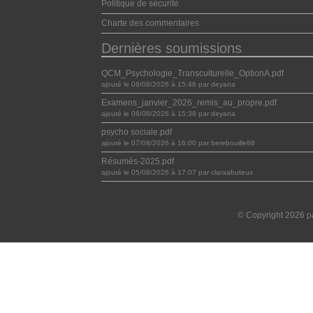
Politique de sécurité
Charte des commentaires
Dernières soumissions
QCM_Psychologie_Transculturelle_OptionA.pdf
ajouté le 08/08/2026 à 15:46 par deyana
Examens_janvier_2026_remis_au_propre.pdf
ajouté le 08/08/2026 à 15:38 par deyana
psycho sociale.pdf
ajouté le 07/08/2026 à 16:00 par berebouille88
Résumés-2025.pdf
ajouté le 05/08/2026 à 17:07 par claraabuteux
© Copyright 2026 pa