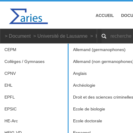
ACCUEIL
DOC
Document
Université de Lausanne
Histoire
Bachel
CEPM
Allemand (germanophones)
Collèges / Gymnases
Allemand (non germanophones
CPNV
Anglais
EHL
Archéologie
EPFL
Droit et des sciences criminelle
EPSIC
Ecole de biologie
HE-Arc
Ecole doctorale
HEIG-VD
Espagnol