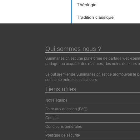
Théologie
Tradition classique
Qui sommes nous ?
Summaries.ch est une plateforme de partage web-commun
partager ou acquérir des résumés, des notes de cours ou
Le but premier de Summaries.ch est de promouvoir le pa
constante entre les utilisateurs.
Liens utiles
Notre équipe
Foire aux question (FAQ)
Contact
Conditions générales
Politique de sécurité