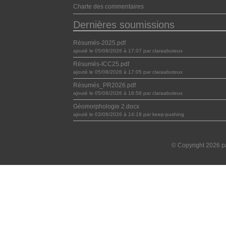
Charte des commentaires
Dernières soumissions
Résumés-2025.pdf
ajouté le 05/08/2026 à 17:07 par claraabuteux
Résumés-ICC25.pdf
ajouté le 05/08/2026 à 17:05 par claraabuteux
Résumés_PR2026.pdf
ajouté le 05/08/2026 à 16:58 par claraabuteux
Géomorphologie 2.docx
ajouté le 03/08/2026 à 14:18 par keep-pushing
© Copyright 2026 pa