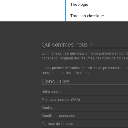
Théologie
Tradition classique
Qui sommes nous ?
Summaries.ch est une plateforme de partage web-commun
partager ou acquérir des résumés, des notes de cours ou
Le but premier de Summaries.ch est de promouvoir le pa
constante entre les utilisateurs.
Liens utiles
Notre équipe
Foire aux question (FAQ)
Contact
Conditions générales
Politique de sécurité