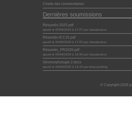
Charte des commentaires
Dernières soumissions
Résumés-2025.pdf
ajouté le 05/08/2026 à 17:07 par claraabuteux
Résumés-ICC25.pdf
ajouté le 05/08/2026 à 17:05 par claraabuteux
Résumés_PR2026.pdf
ajouté le 05/08/2026 à 16:58 par claraabuteux
Géomorphologie 2.docx
ajouté le 03/08/2026 à 14:18 par keep-pushing
© Copyright 2026 pa