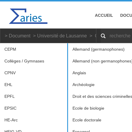
ACCUEIL
DOC
Document
Université de Lausanne
Grec ancien
M
CEPM
Allemand (germanophones)
Collèges / Gymnases
Allemand (non germanophones
CPNV
Anglais
EHL
Archéologie
EPFL
Droit et des sciences criminelle
EPSIC
Ecole de biologie
HE-Arc
Ecole doctorale
HEIG-VD
Espagnol