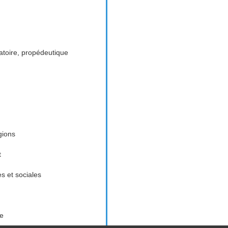
toire, propédeutique
gions
t
es et sociales
ue