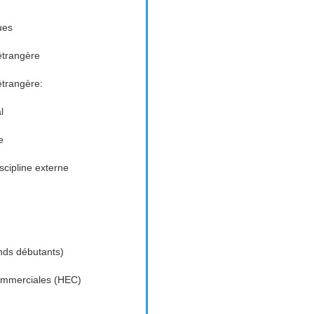
ues
étrangère
étrangère:
l
e
cipline externe
nds débutants)
ommerciales (HEC)