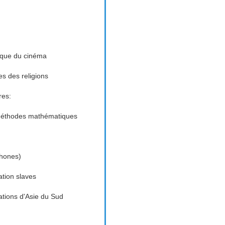
tique du cinéma
es des religions
res:
 méthodes mathématiques
phones)
ation slaves
sations d'Asie du Sud