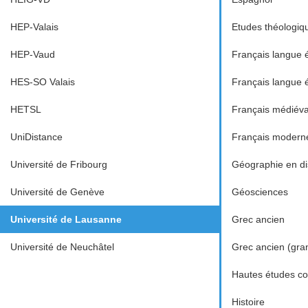
HEP-Valais
Etudes théologiq
HEP-Vaud
Français langue 
HES-SO Valais
Français langue 
HETSL
Français médiéva
UniDistance
Français modern
Université de Fribourg
Géographie en dis
Université de Genève
Géosciences
Université de Lausanne
Grec ancien
Université de Neuchâtel
Grec ancien (gra
Hautes études c
Histoire