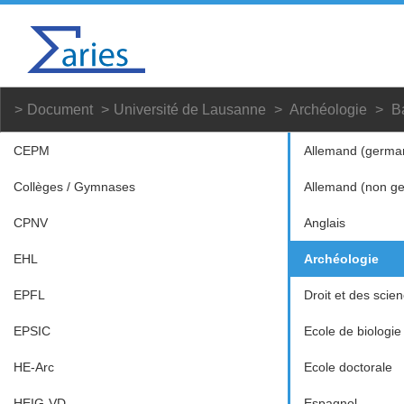
Document
Université de Lausanne
Archéologie
B
CEPM
Allemand (germa
Collèges / Gymnases
Allemand (non g
CPNV
Anglais
EHL
Archéologie
EPFL
Droit et des scien
EPSIC
Ecole de biologie
HE-Arc
Ecole doctorale
HEIG-VD
Espagnol