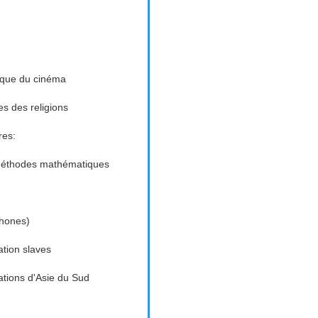
tique du cinéma
es des religions
res:
 méthodes mathématiques
phones)
ation slaves
sations d'Asie du Sud