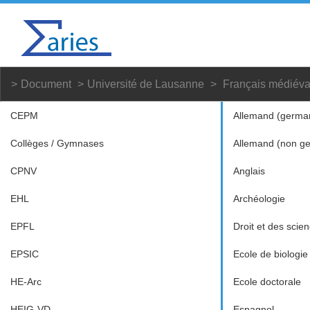
Document
Université de Lausanne
Français médiéva
CEPM
Allemand (germa
Collèges / Gymnases
Allemand (non g
CPNV
Anglais
EHL
Archéologie
EPFL
Droit et des scien
EPSIC
Ecole de biologie
HE-Arc
Ecole doctorale
HEIG-VD
Espagnol