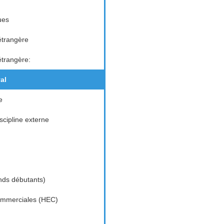
ues
étrangère
étrangère:
al
e
cipline externe
nds débutants)
ommerciales (HEC)