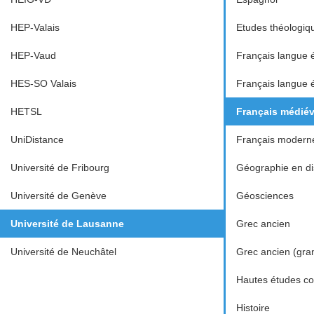
HEP-Valais
Etudes théologiq
HEP-Vaud
Français langue 
HES-SO Valais
Français langue 
HETSL
Français médiév
UniDistance
Français modern
Université de Fribourg
Géographie en dis
Université de Genève
Géosciences
Université de Lausanne
Grec ancien
Université de Neuchâtel
Grec ancien (gra
Hautes études c
Histoire