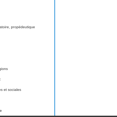
toire, propédeutique
gions
t
es et sociales
ue