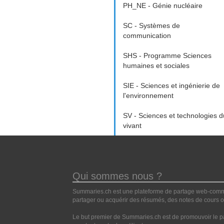
PH_NE - Génie nucléaire
SC - Systèmes de
communication
SHS - Programme Sciences
humaines et sociales
SIE - Sciences et ingénierie de
l'environnement
SV - Sciences et technologies d
vivant
Qui sommes nous ?
Summaries.ch est une plateforme de partage web-commun
partager ou acquérir des résumés, des notes de cours ou
Le but premier de Summaries.ch est de promouvoir le pa