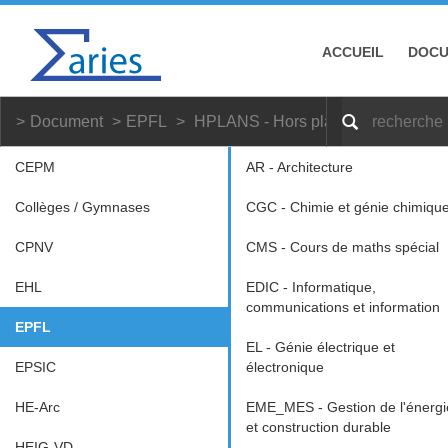
ACCUEIL
DOC
Document
EPFL
HPLANS - Hors plans
Master
CEPM
AR - Architecture
Collèges / Gymnases
CGC - Chimie et génie chimiqu
CPNV
CMS - Cours de maths spécial
EHL
EDIC - Informatique,
communications et information
EPFL
EL - Génie électrique et
EPSIC
électronique
HE-Arc
EME_MES - Gestion de l'énergi
et construction durable
HEIG-VD