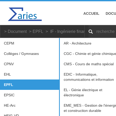
ACCUEIL
DOC
Document
EPFL
IF - Ingénierie financière
CEPM
AR - Architecture
Collèges / Gymnases
CGC - Chimie et génie chimiqu
CPNV
CMS - Cours de maths spécial
EHL
EDIC - Informatique,
communications et information
EPFL
EL - Génie électrique et
EPSIC
électronique
HE-Arc
EME_MES - Gestion de l'énergi
et construction durable
HEIG-VD