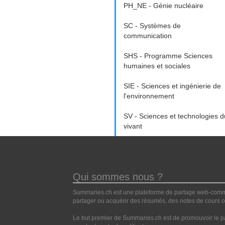
PH_NE - Génie nucléaire
SC - Systèmes de
communication
SHS - Programme Sciences
humaines et sociales
SIE - Sciences et ingénierie de
l'environnement
SV - Sciences et technologies d
vivant
Qui sommes nous ?
Summaries.ch est une plateforme de partage web-commun
partager ou acquérir des résumés, des notes de cours ou
Le but premier de Summaries.ch est de promouvoir le pa