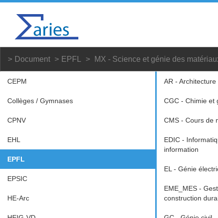
Document
EPFL
MX - Science et génie des matériau
CEPM
AR - Architecture
Collèges / Gymnases
CGC - Chimie et 
CPNV
CMS - Cours de m
EHL
EDIC - Informati
information
EPFL
EL - Génie électr
EPSIC
EME_MES - Gestio
HE-Arc
construction dura
HEIG-VD
GC - Génie civil