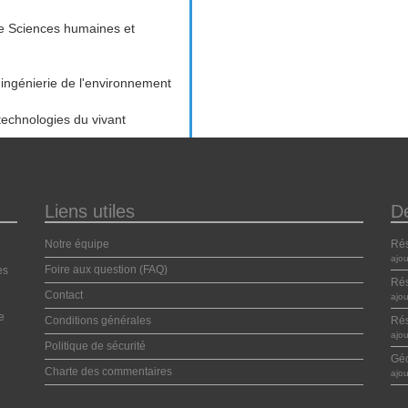
 Sciences humaines et
 ingénierie de l'environnement
technologies du vivant
Liens utiles
D
Notre équipe
Ré
ajo
Foire aux question (FAQ)
es
Ré
Contact
ajo
e
Conditions générales
Ré
ajo
Politique de sécurité
Géo
Charte des commentaires
ajo