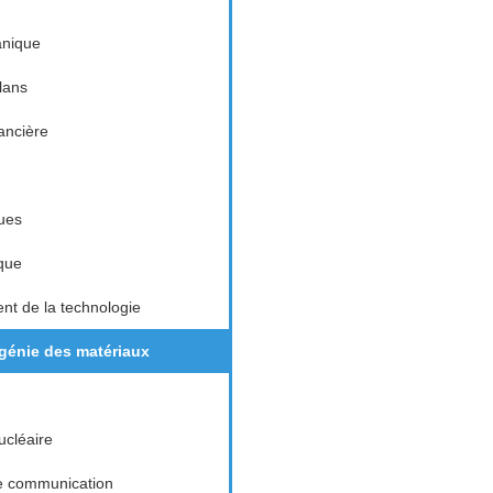
nique
lans
nancière
ues
que
t de la technologie
 génie des matériaux
cléaire
e communication