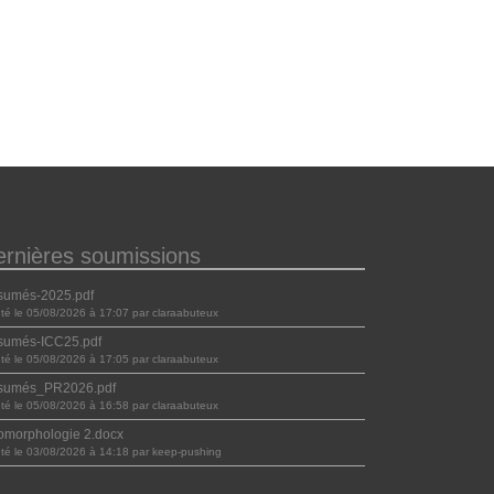
ernières soumissions
sumés-2025.pdf
uté le 05/08/2026 à 17:07 par claraabuteux
sumés-ICC25.pdf
uté le 05/08/2026 à 17:05 par claraabuteux
sumés_PR2026.pdf
uté le 05/08/2026 à 16:58 par claraabuteux
morphologie 2.docx
uté le 03/08/2026 à 14:18 par keep-pushing