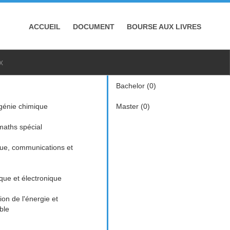
ACCUEIL
DOCUMENT
BOURSE AUX LIVRES
x
Bachelor (0)
génie chimique
Master (0)
aths spécial
que, communications et
ique et électronique
n de l'énergie et
ble