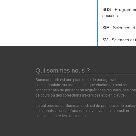
SHS - Programme
sociales
SIE - Sciences et
SV - Sciences et 
Qui sommes nous ?
Summaries.ch est une plateforme de partage web-
communautaire sur laquelle chaque étudiant(e) peut se
connecter afin de partager ou acquérir des résumés, des not
de cours ou des corrections d'exercices et bien d'autre.
Le but premier de Summaries.ch est de promouvoir le partag
de connaissances et l'accès au savoir via une interaction
constante entre les utilisateurs.