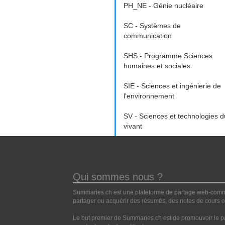
PH_NE - Génie nucléaire
SC - Systèmes de
communication
SHS - Programme Sciences
humaines et sociales
SIE - Sciences et ingénierie de
l'environnement
SV - Sciences et technologies d
vivant
Qui sommes nous ?
Summaries.ch est une plateforme de partage web-commun
partager ou acquérir des résumés, des notes de cours ou
Le but premier de Summaries.ch est de promouvoir le pa