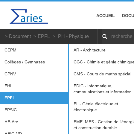
ACCUEIL
DOC
Document
EPFL
PH - Physique
CEPM
AR - Architecture
Collèges / Gymnases
CGC - Chimie et génie chimiqu
CPNV
CMS - Cours de maths spécial
EHL
EDIC - Informatique,
communications et information
EPFL
EL - Génie électrique et
EPSIC
électronique
HE-Arc
EME_MES - Gestion de l'énergi
et construction durable
HEIG-VD