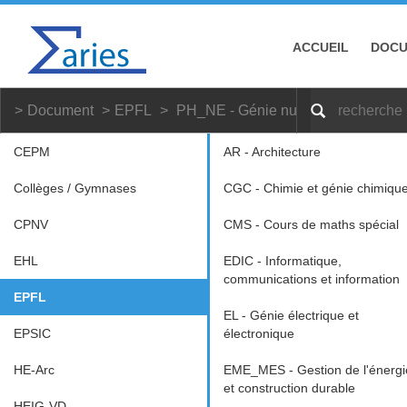
ACCUEIL
DOC
Document
EPFL
PH_NE - Génie nucléaire
CEPM
AR - Architecture
Collèges / Gymnases
CGC - Chimie et génie chimiqu
CPNV
CMS - Cours de maths spécial
EHL
EDIC - Informatique,
communications et information
EPFL
EL - Génie électrique et
EPSIC
électronique
HE-Arc
EME_MES - Gestion de l'énergi
et construction durable
HEIG-VD