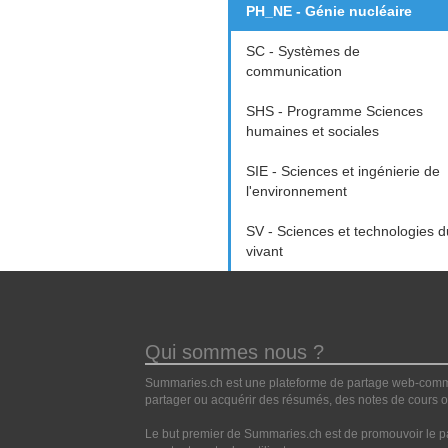
PH_NE - Génie nucléaire
SC - Systèmes de
communication
SHS - Programme Sciences
humaines et sociales
SIE - Sciences et ingénierie de
l'environnement
SV - Sciences et technologies d
vivant
Qui sommes nous ?
Summaries.ch est une plateforme de partage web-commun
partager ou acquérir des résumés, des notes de cours ou
Le but premier de Summaries.ch est de promouvoir le pa