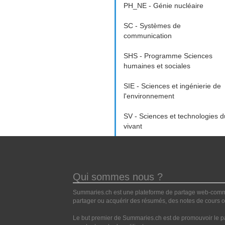
PH_NE - Génie nucléaire
SC - Systèmes de
communication
SHS - Programme Sciences
humaines et sociales
SIE - Sciences et ingénierie de
l'environnement
SV - Sciences et technologies d
vivant
Qui sommes nous ?
Summaries.ch est une plateforme de partage web-commun
partager ou acquérir des résumés, des notes de cours ou
Le but premier de Summaries.ch est de promouvoir le pa