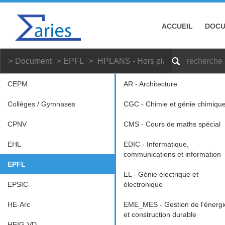
ACCUEIL
DOC
Document
EPFL
HPLANS - Hors plans
CEPM
AR - Architecture
Collèges / Gymnases
CGC - Chimie et génie chimiqu
CPNV
CMS - Cours de maths spécial
EHL
EDIC - Informatique,
communications et information
EPFL
EL - Génie électrique et
EPSIC
électronique
HE-Arc
EME_MES - Gestion de l'énergi
et construction durable
HEIG-VD