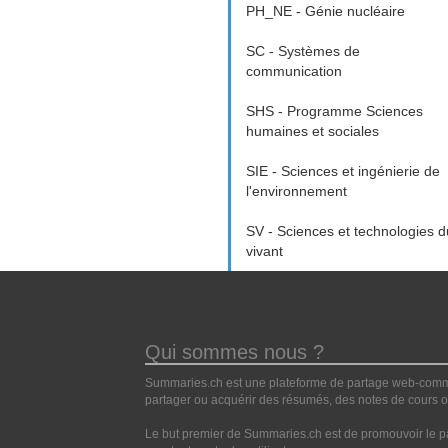
PH_NE - Génie nucléaire
SC - Systèmes de
communication
SHS - Programme Sciences
humaines et sociales
SIE - Sciences et ingénierie de
l'environnement
SV - Sciences et technologies d
vivant
Qui sommes nous ?
Summaries.ch est une plateforme de partage web-commun
partager ou acquérir des résumés, des notes de cours ou
Le but premier de Summaries.ch est de promouvoir le pa