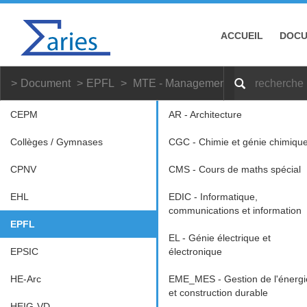
ACCUEIL
DOC
Document
EPFL
MTE - Management de la technolog
CEPM
AR - Architecture
Collèges / Gymnases
CGC - Chimie et génie chimiqu
CPNV
CMS - Cours de maths spécial
EHL
EDIC - Informatique,
communications et information
EPFL
EL - Génie électrique et
EPSIC
électronique
HE-Arc
EME_MES - Gestion de l'énergi
et construction durable
HEIG-VD