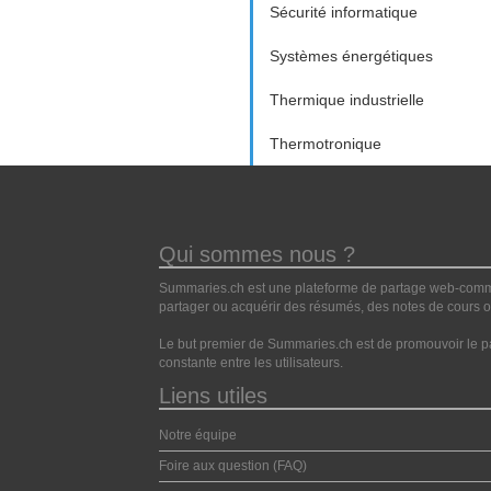
Sécurité informatique
Systèmes énergétiques
Thermique industrielle
Thermotronique
Qui sommes nous ?
Summaries.ch est une plateforme de partage web-commun
partager ou acquérir des résumés, des notes de cours ou
Le but premier de Summaries.ch est de promouvoir le pa
constante entre les utilisateurs.
Liens utiles
Notre équipe
Foire aux question (FAQ)