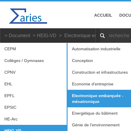
ACCUEIL
DOC
Document
HEIG-VD
Electronique embarquée - méca
CEPM
Automatisation industrielle
Collèges / Gymnases
Conception
CPNV
Construction et infrastructures
EHL
Economie d'entreprise
EPFL
Electronique embarquée -
mécatronique
EPSIC
Energétique du bâtiment
HE-Arc
Génie de l'environnement
HEIG-VD