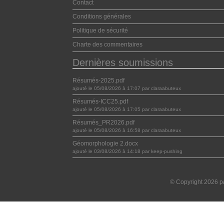
Contact
Conditions générales
Politique de sécurité
Charte des commentaires
Dernières soumissions
Résumés-2025.pdf
ajouté le 05/08/2026 à 17:07 par claraabuteux
Résumés-ICC25.pdf
ajouté le 05/08/2026 à 17:05 par claraabuteux
Résumés_PR2026.pdf
ajouté le 05/08/2026 à 16:58 par claraabuteux
Géomorphologie 2.docx
ajouté le 03/08/2026 à 14:18 par keep-pushing
© Copyright 2026 pa