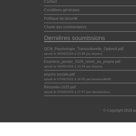
Contact
Conditions générales
Politique de sécurité
Charte des commentaires
Dernières soumissions
QCM_Psychologie_Transculturelle_OptionA.pdf
ajouté le 08/08/2026 à 15:46 par deyana
Examens_janvier_2026_remis_au_propre.pdf
ajouté le 08/08/2026 à 15:38 par deyana
psycho sociale.pdf
ajouté le 07/08/2026 à 16:00 par berebouille88
Résumés-2025.pdf
ajouté le 05/08/2026 à 17:07 par claraabuteux
© Copyright 2026 pa