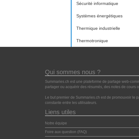
Sécurité informatique
Systèmes énergétiques
Thermique industrielle
Thermotronique
Qui sommes nous ?
Summaries.ch est une plateforme de partage web-commun
partager ou acquérir des résumés, des notes de cours ou
Le but premier de Summaries.ch est de promouvoir le pa
constante entre les utilisateurs.
Liens utiles
Notre équipe
Foire aux question (FAQ)