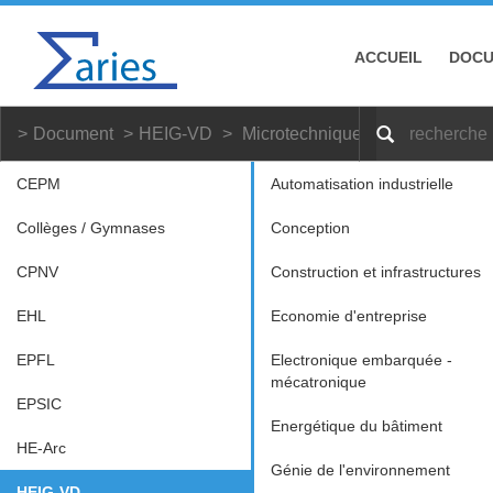
ACCUEIL
DOC
Document
HEIG-VD
Microtechniques
CEPM
Automatisation industrielle
Collèges / Gymnases
Conception
CPNV
Construction et infrastructures
EHL
Economie d'entreprise
EPFL
Electronique embarquée -
mécatronique
EPSIC
Energétique du bâtiment
HE-Arc
Génie de l'environnement
HEIG-VD