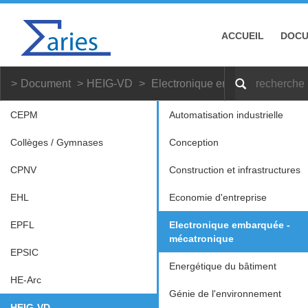
ACCUEIL
DOC
Document
HEIG-VD
Electronique embarquée - méca
CEPM
Automatisation industrielle
Collèges / Gymnases
Conception
CPNV
Construction et infrastructures
EHL
Economie d'entreprise
EPFL
Electronique embarquée -
mécatronique
EPSIC
Energétique du bâtiment
HE-Arc
Génie de l'environnement
HEIG-VD