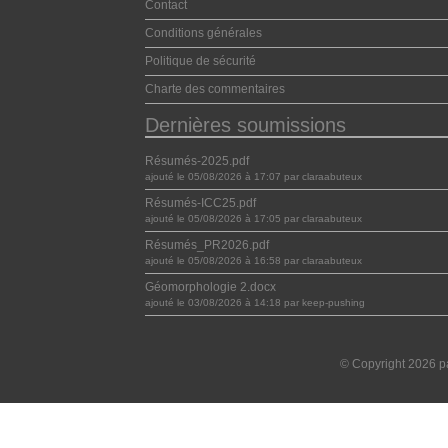
Contact
Conditions générales
Politique de sécurité
Charte des commentaires
Dernières soumissions
Résumés-2025.pdf
ajouté le 05/08/2026 à 17:07 par claraabuteux
Résumés-ICC25.pdf
ajouté le 05/08/2026 à 17:05 par claraabuteux
Résumés_PR2026.pdf
ajouté le 05/08/2026 à 16:58 par claraabuteux
Géomorphologie 2.docx
ajouté le 03/08/2026 à 14:18 par keep-pushing
© Copyright 2026 pa