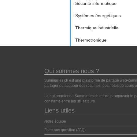
Sécurité informatique
Systèmes énergétiques
Thermique industrielle
Thermotronique
Qui sommes nous ?
Summaries.ch est une plateforme de partage web-commun
partager ou acquérir des résumés, des notes de cours ou
Le but premier de Summaries.ch est de promouvoir le pa
constante entre les utilisateurs.
Liens utiles
Notre équipe
Foire aux question (FAQ)