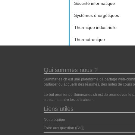
Sécurité informatique
Systèmes énergétiques
Thermique industrielle
Thermotronique
Qui sommes nous ?
Summaries.ch est une plateforme de partage web-commun
partager ou acquérir des résumés, des notes de cours ou
Le but premier de Summaries.ch est de promouvoir le pa
constante entre les utilisateurs.
Liens utiles
Notre équipe
Foire aux question (FAQ)