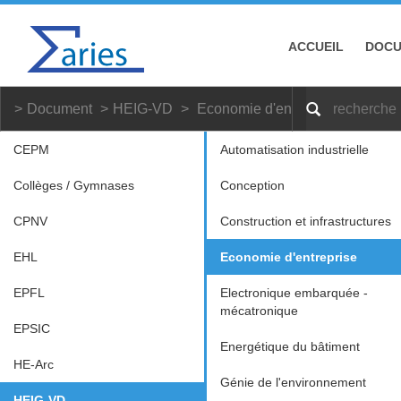
ACCUEIL
DOC
Document
HEIG-VD
Economie d'entreprise
CEPM
Automatisation industrielle
Collèges / Gymnases
Conception
CPNV
Construction et infrastructures
EHL
Economie d'entreprise
EPFL
Electronique embarquée -
mécatronique
EPSIC
Energétique du bâtiment
HE-Arc
Génie de l'environnement
HEIG-VD