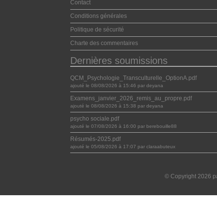
Contact
Conditions générales
Politique de sécurité
Charte des commentaires
Dernières soumissions
QCM_Psychologie_Transculturelle_OptionA.pdf
ajouté le 08/08/2026 à 15:46 par deyana
Examens_janvier_2026_remis_au_propre.pdf
ajouté le 08/08/2026 à 15:38 par deyana
psycho sociale.pdf
ajouté le 07/08/2026 à 16:00 par berebouille88
Résumés-2025.pdf
ajouté le 05/08/2026 à 17:07 par claraabuteux
© Copyright 2026 pa