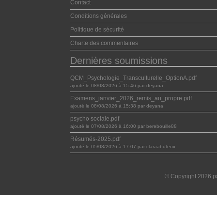
Contact
Conditions générales
Politique de sécurité
Charte des commentaires
Dernières soumissions
QCM_Psychologie_Transculturelle_OptionA.pdf
ajouté le 08/08/2026 à 15:46 par deyana
Examens_janvier_2026_remis_au_propre.pdf
ajouté le 08/08/2026 à 15:38 par deyana
psycho sociale.pdf
ajouté le 07/08/2026 à 16:00 par berebouille88
Résumés-2025.pdf
ajouté le 05/08/2026 à 17:07 par claraabuteux
© Copyright 2026 pa