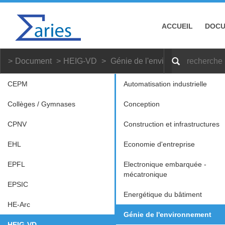
ACCUEIL
DOC
Document
HEIG-VD
Génie de l'environnement
CEPM
Automatisation industrielle
Collèges / Gymnases
Conception
CPNV
Construction et infrastructures
EHL
Economie d'entreprise
EPFL
Electronique embarquée -
mécatronique
EPSIC
Energétique du bâtiment
HE-Arc
Génie de l'environnement
HEIG-VD