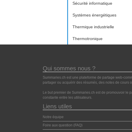
Sécurité informatique
Systèmes énergétiques
Thermique industrielle
Thermotronique
Qui sommes nous ?
Summaries.ch est une plateforme de partage web-commun
partager ou acquérir des résumés, des notes de cours ou
Le but premier de Summaries.ch est de promouvoir le pa
constante entre les utilisateurs.
Liens utiles
Notre équipe
Foire aux question (FAQ)