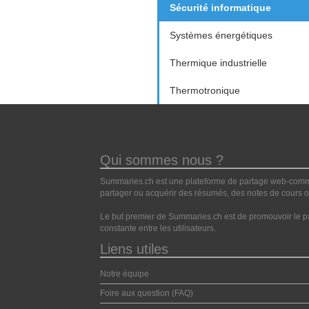
Sécurité informatique
Systèmes énergétiques
Thermique industrielle
Thermotronique
Qui sommes nous ?
Summaries.ch est une plateforme de partage web-commun
partager ou acquérir des résumés, des notes de cours ou
Le but premier de Summaries.ch est de promouvoir le pa
constante entre les utilisateurs.
Liens utiles
Notre équipe
Foire aux question (FAQ)