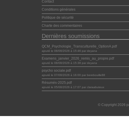
Contact
Conditions générales
Politique de sécurité
Charte des commentaires
Dernières soumissions
QCM_Psychologie_Transculturelle_OptionA.pdf
ajouté le 08/08/2026 à 15:46 par deyana
Examens_janvier_2026_remis_au_propre.pdf
ajouté le 08/08/2026 à 15:38 par deyana
psycho sociale.pdf
ajouté le 07/08/2026 à 16:00 par berebouille88
Résumés-2025.pdf
ajouté le 05/08/2026 à 17:07 par claraabuteux
© Copyright 2026 pa