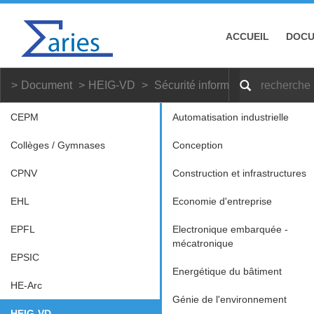
ACCUEIL
DOC
Document
HEIG-VD
Sécurité informatique
CEPM
Automatisation industrielle
Collèges / Gymnases
Conception
CPNV
Construction et infrastructures
EHL
Economie d'entreprise
EPFL
Electronique embarquée -
mécatronique
EPSIC
Energétique du bâtiment
HE-Arc
Génie de l'environnement
HEIG-VD