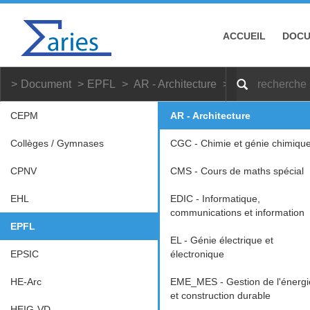
ACCUEIL
DOC
Document
EPFL
AR - Architecture
Bachelor
CEPM
AR - Architecture
Collèges / Gymnases
CGC - Chimie et génie chimiqu
CPNV
CMS - Cours de maths spécial
EHL
EDIC - Informatique,
communications et information
EPFL
EL - Génie électrique et
EPSIC
électronique
HE-Arc
EME_MES - Gestion de l'énergi
et construction durable
HEIG-VD