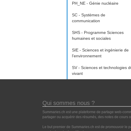
PH_NE - Génie nucléaire
SC - Systèmes de
communication
SHS - Programme Sciences
humaines et sociales
SIE - Sciences et ingénierie de
l'environnement
SV - Sciences et technologies d
vivant
Qui sommes nous ?
Summaries.ch est une plateforme de partage web-commun
partager ou acquérir des résumés, des notes de cours ou
Le but premier de Summaries.ch est de promouvoir le pa