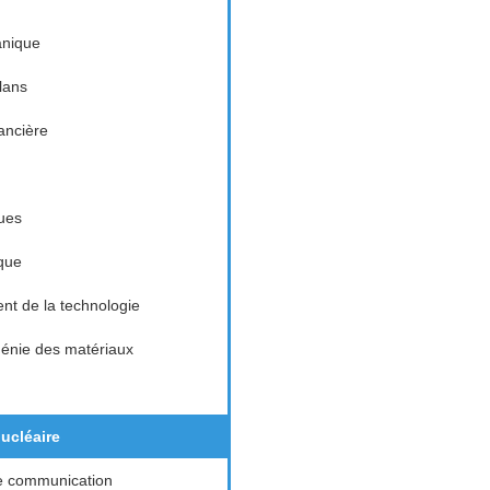
nique
lans
nancière
ues
que
t de la technologie
génie des matériaux
ucléaire
e communication