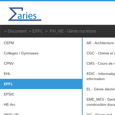
Document
EPFL
PH_NE - Génie nucléaire
CEPM
AR - Architecture
Collèges / Gymnases
CGC - Chimie et 
CPNV
CMS - Cours de m
EHL
EDIC - Informati
information
EPFL
EL - Génie électr
EPSIC
EME_MES - Gestio
HE-Arc
construction dura
HEIG-VD
GC - Génie civil