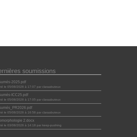
ernières soumissions
sumés-2025.pdf
uté le 05/08/2026 à 17:07 par claraabuteux
sumés-ICC25.pdf
uté le 05/08/2026 à 17:05 par claraabuteux
sumés_PR2026.pdf
uté le 05/08/2026 à 16:58 par claraabuteux
morphologie 2.docx
uté le 03/08/2026 à 14:18 par keep-pushing