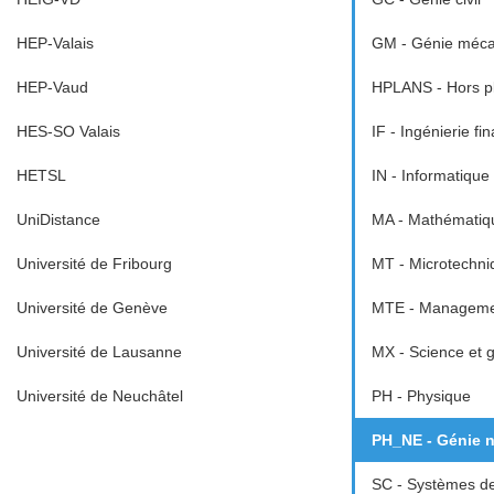
HEP-Valais
GM - Génie méca
HEP-Vaud
HPLANS - Hors p
HES-SO Valais
IF - Ingénierie fi
HETSL
IN - Informatique
UniDistance
MA - Mathématiq
Université de Fribourg
MT - Microtechni
Université de Genève
MTE - Managemen
Université de Lausanne
MX - Science et 
Université de Neuchâtel
PH - Physique
PH_NE - Génie n
SC - Systèmes d