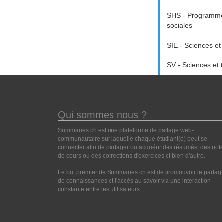
SHS - Programme
sociales
SIE - Sciences et
SV - Sciences et 
Qui sommes nous ?
Summaries.ch est une plateforme de partage web-
communautaire sur laquelle chaque étudiant(e) peut se
connecter afin de partager ou acquérir des résumés, des not
de cours ou des corrections d'exercices et bien d'autre.
Le but premier de Summaries.ch est de promouvoir le partag
de connaissances et l'accès au savoir via une interaction
constante entre les utilisateurs.