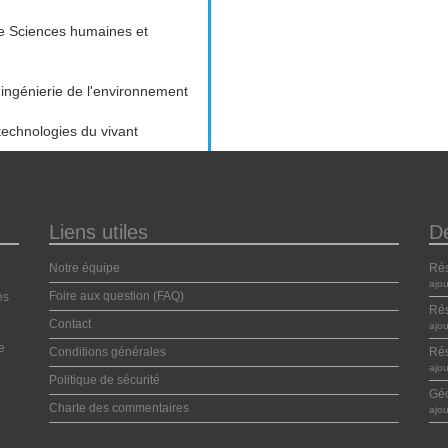
 Sciences humaines et
 ingénierie de l'environnement
technologies du vivant
Liens utiles
D
Notre équipe
Ré
ajo
Foire aux question (FAQ)
es
Ré
Contact
ajo
e
Conditions générales
Ré
ajo
Politique de sécurité
Géo
Charte des commentaires
ajo