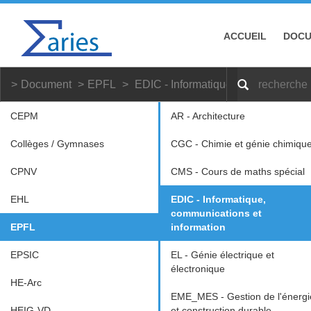
ACCUEIL
DOC
Document
EPFL
EDIC - Informatique, communication
CEPM
AR - Architecture
Collèges / Gymnases
CGC - Chimie et génie chimiqu
CPNV
CMS - Cours de maths spécial
EHL
EDIC - Informatique,
communications et
EPFL
information
EPSIC
EL - Génie électrique et
électronique
HE-Arc
EME_MES - Gestion de l'énergi
HEIG-VD
et construction durable