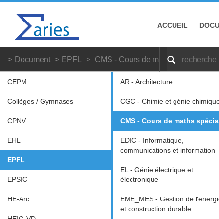
ACCUEIL
DOC
Document
EPFL
CMS - Cours de maths spécial
CEPM
AR - Architecture
Collèges / Gymnases
CGC - Chimie et génie chimiqu
CPNV
CMS - Cours de maths spécia
EHL
EDIC - Informatique,
communications et information
EPFL
EL - Génie électrique et
EPSIC
électronique
HE-Arc
EME_MES - Gestion de l'énergi
et construction durable
HEIG-VD