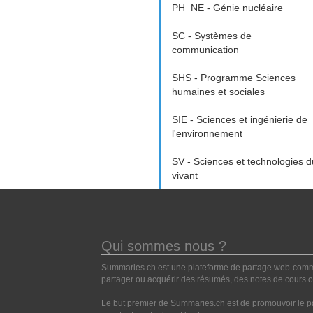
PH_NE - Génie nucléaire
SC - Systèmes de
communication
SHS - Programme Sciences
humaines et sociales
SIE - Sciences et ingénierie de
l'environnement
SV - Sciences et technologies d
vivant
Qui sommes nous ?
Summaries.ch est une plateforme de partage web-commun
partager ou acquérir des résumés, des notes de cours ou
Le but premier de Summaries.ch est de promouvoir le pa