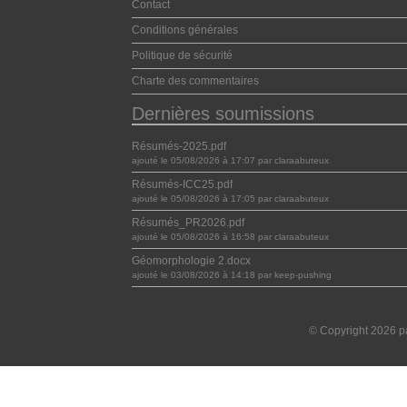
Contact
Conditions générales
Politique de sécurité
Charte des commentaires
Dernières soumissions
Résumés-2025.pdf
ajouté le 05/08/2026 à 17:07 par claraabuteux
Résumés-ICC25.pdf
ajouté le 05/08/2026 à 17:05 par claraabuteux
Résumés_PR2026.pdf
ajouté le 05/08/2026 à 16:58 par claraabuteux
Géomorphologie 2.docx
ajouté le 03/08/2026 à 14:18 par keep-pushing
© Copyright 2026 pa