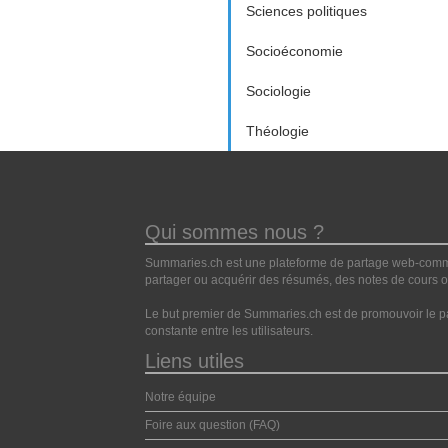
Sciences politiques
Socioéconomie
Sociologie
Théologie
Qui sommes nous ?
Summaries.ch est une plateforme de partage web-commun
partager ou acquérir des résumés, des notes de cours ou
Le but premier de Summaries.ch est de promouvoir le pa
constante entre les utilisateurs.
Liens utiles
Notre équipe
Foire aux question (FAQ)