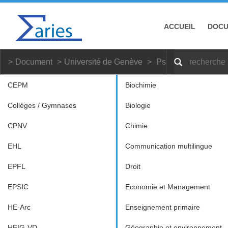
ACCUEIL
DOC
Document
Université de Genève
Psychologie
Bac
CEPM
Biochimie
Collèges / Gymnases
Biologie
CPNV
Chimie
EHL
Communication multilingue
EPFL
Droit
EPSIC
Economie et Management
HE-Arc
Enseignement primaire
HEIG-VD
Géographie et environnement