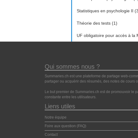
Statistiques en psychologie II (
Théorie des tests (1)
UF obligatoire pour accès à la 
Qui sommes nous ?
Summaries.ch est une plateforme de partage web-commun
partager ou acquérir des résumés, des notes de cours ou
Le but premier de Summaries.ch est de promouvoir le pa
constante entre les utilisateurs.
Liens utiles
Notre équipe
Foire aux question (FAQ)
Contact