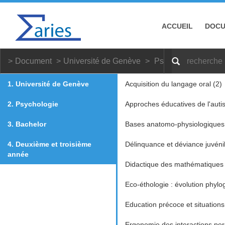
ACCUEIL
DOC
Document
Université de Genève
Psychologie
Bac
1. Université de Genève
Acquisition du langage oral (2)
2. Psychologie
Approches éducatives de l'auti
3. Bachelor
Bases anatomo-physiologiques 
4. Deuxième et troisième
Délinquance et déviance juvénile
année
Didactique des mathématiques 
Eco-éthologie : évolution phyl
Education précoce et situations
Ergonomie des interactions pe