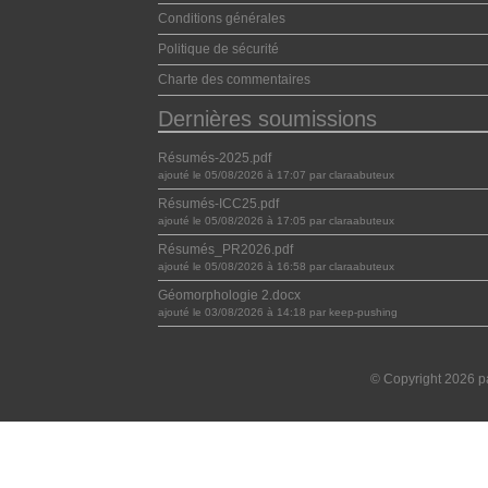
Conditions générales
Politique de sécurité
Charte des commentaires
Dernières soumissions
Résumés-2025.pdf
ajouté le 05/08/2026 à 17:07 par claraabuteux
Résumés-ICC25.pdf
ajouté le 05/08/2026 à 17:05 par claraabuteux
Résumés_PR2026.pdf
ajouté le 05/08/2026 à 16:58 par claraabuteux
Géomorphologie 2.docx
ajouté le 03/08/2026 à 14:18 par keep-pushing
© Copyright 2026 pa