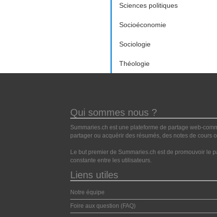
Sciences politiques
Socioéconomie
Sociologie
Théologie
Qui sommes nous ?
Summaries.ch est une plateforme de partage web-commun
partager ou acquérir des résumés, des notes de cours ou
Le but premier de Summaries.ch est de promouvoir le pa
constante entre les utilisateurs.
Liens utiles
Notre équipe
Foire aux question (FAQ)