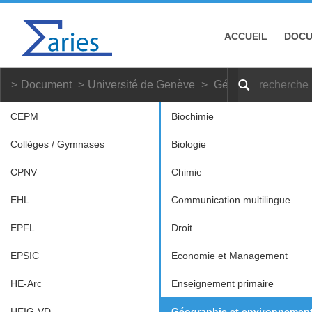
ACCUEIL
DOC
Document
Université de Genève
Géographie et envi
CEPM
Biochimie
Collèges / Gymnases
Biologie
CPNV
Chimie
EHL
Communication multilingue
EPFL
Droit
EPSIC
Economie et Management
HE-Arc
Enseignement primaire
HEIG-VD
Géographie et environnemen