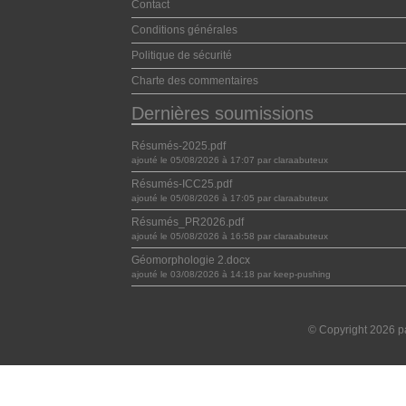
Contact
Conditions générales
Politique de sécurité
Charte des commentaires
Dernières soumissions
Résumés-2025.pdf
ajouté le 05/08/2026 à 17:07 par claraabuteux
Résumés-ICC25.pdf
ajouté le 05/08/2026 à 17:05 par claraabuteux
Résumés_PR2026.pdf
ajouté le 05/08/2026 à 16:58 par claraabuteux
Géomorphologie 2.docx
ajouté le 03/08/2026 à 14:18 par keep-pushing
© Copyright 2026 pa