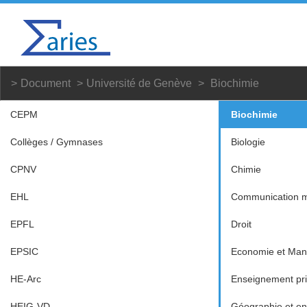
Document
Université de Genève
Biochimie
CEPM
Biochimie
Collèges / Gymnases
Biologie
CPNV
Chimie
EHL
Communication mu
EPFL
Droit
EPSIC
Economie et Ma
HE-Arc
Enseignement pr
HEIG-VD
Géographie et e