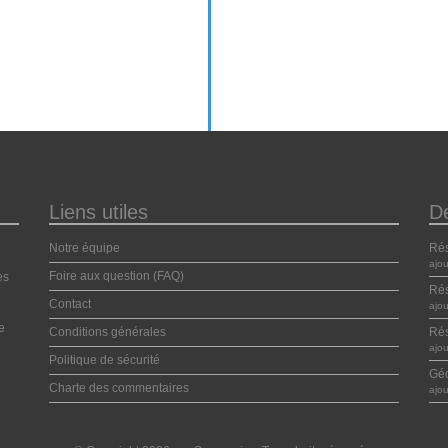
Liens utiles
D
Notre équipe
Ré
ajo
Foire aux question (FAQ)
es
Ré
Contact
ajo
e
Conditions générales
Ré
ajo
Politique de sécurité
Géo
Charte des commentaires
ajo