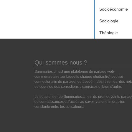
Socioéconomie
Sociologie
Théologie
Qui sommes nous ?
Summaries.ch est une plateforme de partage web-
communautaire sur laquelle chaque étudiant(e) peut se
connecter afin de partager ou acquérir des résumés, des not
de cours ou des corrections d'exercices et bien d'autre.
Le but premier de Summaries.ch est de promouvoir le partag
de connaissances et l'accès au savoir via une interaction
constante entre les utilisateurs.