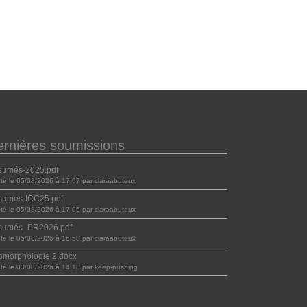
ernières soumissions
sumés-2025.pdf
uté le 05/08/2026 à 17:07 par claraabuteux
sumés-ICC25.pdf
uté le 05/08/2026 à 17:05 par claraabuteux
sumés_PR2026.pdf
uté le 05/08/2026 à 16:58 par claraabuteux
morphologie 2.docx
uté le 03/08/2026 à 14:18 par keep-pushing