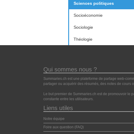
Sciences politiques
Socioéconomie
Sociologie
Théologie
Qui sommes nous ?
Summaries.ch est une plateforme de partage web-commun
partager ou acquérir des résumés, des notes de cours ou
Le but premier de Summaries.ch est de promouvoir le pa
constante entre les utilisateurs.
Liens utiles
Notre équipe
Foire aux question (FAQ)