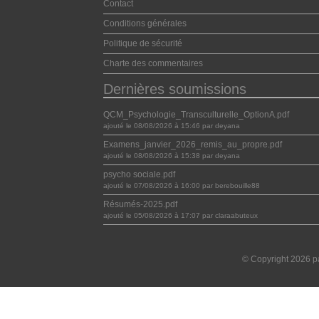
Contact
Conditions générales
Politique de sécurité
Charte des commentaires
Dernières soumissions
QCM_Psychologie_Transculturelle_OptionA.pdf
ajouté le 08/08/2026 à 15:46 par deyana
Examens_janvier_2026_remis_au_propre.pdf
ajouté le 08/08/2026 à 15:38 par deyana
psycho sociale.pdf
ajouté le 07/08/2026 à 16:00 par berebouille88
Résumés-2025.pdf
ajouté le 05/08/2026 à 17:07 par claraabuteux
© Copyright 2026 pa