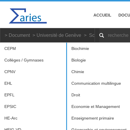
ACCUEIL
DOC
Document
Université de Genève
Sciences politiques
CEPM
Biochimie
Collèges / Gymnases
Biologie
CPNV
Chimie
EHL
Communication multilingue
EPFL
Droit
EPSIC
Economie et Management
HE-Arc
Enseignement primaire
HEIG-VD
Géographie et environnement