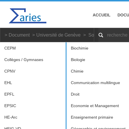
ACCUEIL
DOC
Document
Université de Genève
Socioéconomie
CEPM
Biochimie
Collèges / Gymnases
Biologie
CPNV
Chimie
EHL
Communication multilingue
EPFL
Droit
EPSIC
Economie et Management
HE-Arc
Enseignement primaire
HEIG-VD
Géographie et environnement