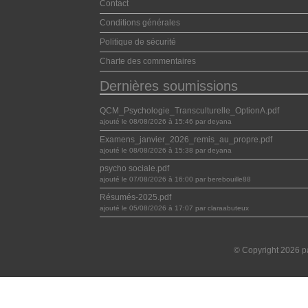
Contact
Conditions générales
Politique de sécurité
Charte des commentaires
Dernières soumissions
QCM_Psychologie_Transculturelle_OptionA.pdf
ajouté le 08/08/2026 à 15:46 par deyana
Examens_janvier_2026_remis_au_propre.pdf
ajouté le 08/08/2026 à 15:38 par deyana
psycho sociale.pdf
ajouté le 07/08/2026 à 16:00 par berebouille88
Résumés-2025.pdf
ajouté le 05/08/2026 à 17:07 par claraabuteux
© Copyright 2026 pa