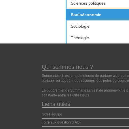
Sciences politiques
Socioéconomie
Sociologie
Théologie
Qui sommes nous ?
Summaries.ch est une plateforme de partage web-commun
partager ou acquérir des résumés, des notes de cours ou
Le but premier de Summaries.ch est de promouvoir le pa
constante entre les utilisateurs.
Liens utiles
Notre équipe
Foire aux question (FAQ)