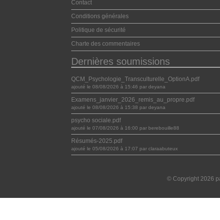
Contact
Conditions générales
Politique de sécurité
Charte des commentaires
Dernières soumissions
QCM_Psychologie_Transculturelle_OptionA.pdf
ajouté le 08/08/2026 à 15:46 par deyana
Examens_janvier_2026_remis_au_propre.pdf
ajouté le 08/08/2026 à 15:38 par deyana
psycho sociale.pdf
ajouté le 07/08/2026 à 16:00 par berebouille88
Résumés-2025.pdf
ajouté le 05/08/2026 à 17:07 par claraabuteux
© Copyright 2026 pa