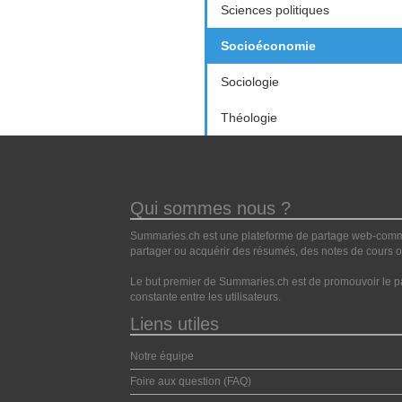
Sciences politiques
Socioéconomie
Sociologie
Théologie
Qui sommes nous ?
Summaries.ch est une plateforme de partage web-commun
partager ou acquérir des résumés, des notes de cours ou
Le but premier de Summaries.ch est de promouvoir le pa
constante entre les utilisateurs.
Liens utiles
Notre équipe
Foire aux question (FAQ)