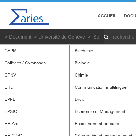
ACCUEIL
DOC
Document
Université de Genève
Socioéconomie
CEPM
Biochimie
Collèges / Gymnases
Biologie
CPNV
Chimie
EHL
Communication multilingue
EPFL
Droit
EPSIC
Economie et Management
HE-Arc
Enseignement primaire
HEIG-VD
Géographie et environnement